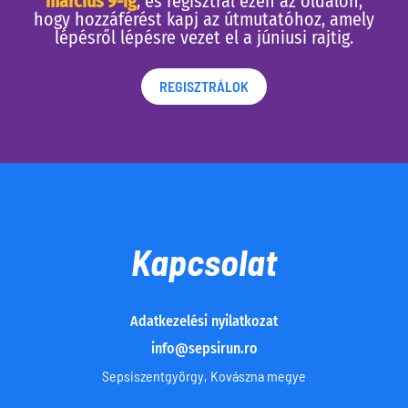
március 9-ig
, és regisztrál ezen az oldalon,
hogy hozzáférést kapj az útmutatóhoz, amely
lépésről lépésre vezet el a júniusi rajtig.
REGISZTRÁLOK
Kapcsolat
Adatkezelési nyilatkozat
info@sepsirun.ro
Sepsiszentgyörgy, Kovászna megye