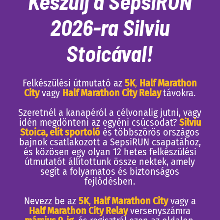
Készülj a SepsiRUN
2026-ra Silviu
Stoicával!
Felkészülési útmutató az
5K
,
Half Marathon
City
vagy
Half Marathon City Relay
távokra.
Szeretnél a kanapéról a célvonalig jutni, vagy
idén megdönteni az egyéni csúcsodat?
Silviu
Stoica, elit sportoló
és többszörös országos
bajnok csatlakozott a SepsiRUN csapatához,
és közösen egy olyan 12 hetes felkészülési
útmutatót állítottunk össze nektek, amely
segít a folyamatos és biztonságos
fejlődésben.
Nevezz be az
5K
,
Half Marathon City
vagy a
Half Marathon City Relay
versenyszámra